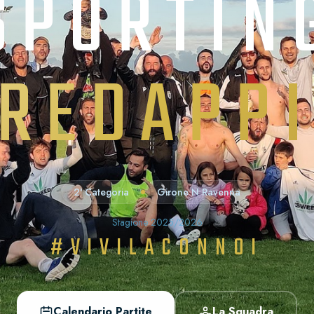
SPORTIN
REDAPP
2ª Categoria
Girone N Ravenna
Stagione 2025/2026
#VIVILACONNOI
Calendario Partite
La Squadra