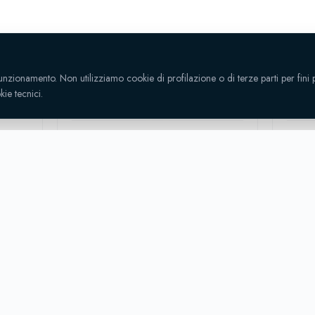
· 15:30
GIORNATA 25
dom 12 apr · 15:30
GIOR
funzionamento. Non utilizziamo cookie di profilazione o di terze parti per fini p
Sporting
omagna
4-1
S. Zaccaria
Punt
ie tecnici.
Predappio
6'
Ambrogetti
T.
80'
87
⚽
(rig.)
⚽
9'
Ambrogetti
⚽
53'
Ambrogetti
(rig.)
⚽
86'
Nicola
⚽
Stadio Strocchi-Cavazzoni