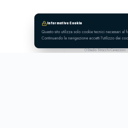
GIORNATA 24
dom 29 mar 
Informativa Cookie
Questo sito utilizza solo cookie tecnici necessari al 
Sporting
3-0
G.S. R
Continuando la navigazione accetti l'utilizzo dei cook
Predappio
Stadio Strocchi-Cavazzoni